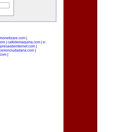
monetizare.com
|
com
|
cafedemaquina.com
|
e-
presasdeinternet.com
|
pinionciudadana.com
|
.com
|