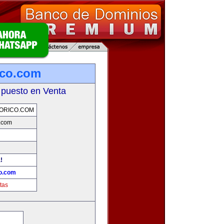
ico.com
 puesto en Venta
ORICO.COM
o.com
!
co.com
tas