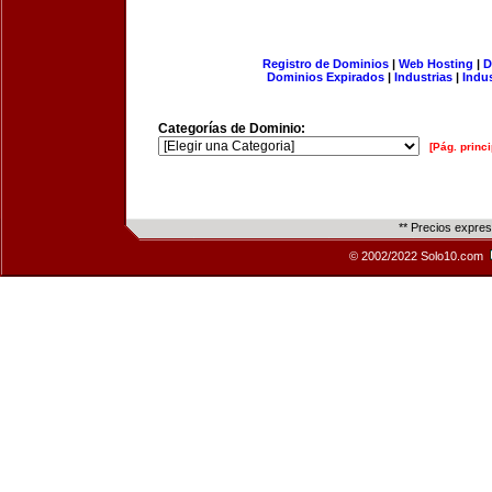
Registro de Dominios
|
Web Hosting
|
D
Dominios Expirados
|
Industrias
|
Indu
Categorías de Dominio:
[Pág. princi
** Precios expre
© 2002/2022 Solo10.com