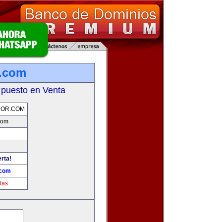
r.com
 puesto en Venta
DOR.COM
com
erta!
.com
tas