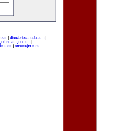
l.com
|
directoriocanada.com
|
guianicaragua.com
|
ico.com
|
areamujer.com
|