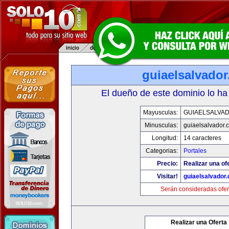
guiaelsalvado
El dueño de este dominio lo ha
Mayusculas:
GUIAELSALVA
Minusculas:
guiaelsalvador.
Longitud:
14 caracteres
Categorias:
Portales
Precio:
Realizar una of
Visitar!
guiaelsalvador
Serán consideradas ofer
Realizar una Oferta