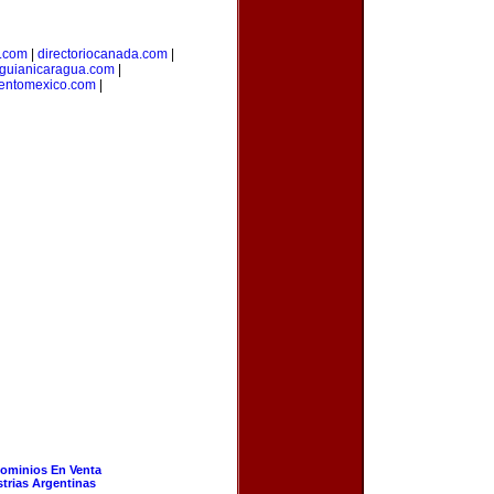
l.com
|
directoriocanada.com
|
guianicaragua.com
|
ientomexico.com
|
ominios En Venta
strias Argentinas