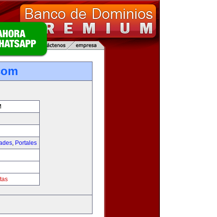
com
M
dades
,
Portales
tas