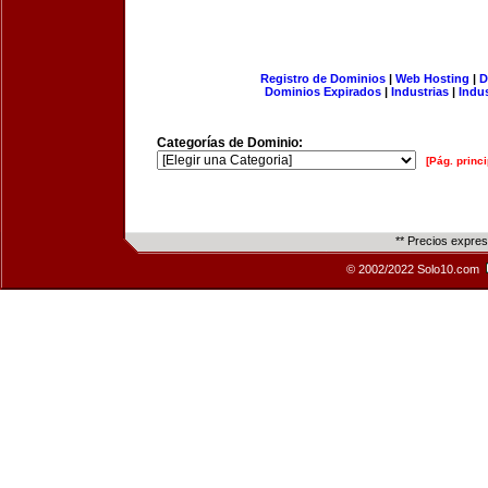
Registro de Dominios
|
Web Hosting
|
D
Dominios Expirados
|
Industrias
|
Indu
Categorías de Dominio:
[Pág. princi
** Precios expre
© 2002/2022 Solo10.com