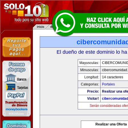
cibercomunida
El dueño de este dominio lo ha
Mayusculas:
CIBERCOMUNI
Minusculas:
cibercomunidad
Longitud:
14 caracteres
Categorias:
Portales
Precio:
Realizar una ofe
Visitar!
cibercomunida
Serán consideradas ofer
Realizar una Oferta