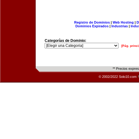
Registro de Dominios
|
Web Hosting
|
D
Dominios Expirados
|
Industrias
|
Indu
Categorías de Dominio:
[Pág. princi
** Precios expre
© 2002/2022 Solo10.com