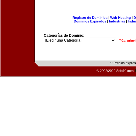
Registro de Dominios
|
Web Hosting
|
D
Dominios Expirados
|
Industrias
|
Indu
Categorías de Dominio:
[Pág. princi
** Precios expre
© 2002/2022 Solo10.com