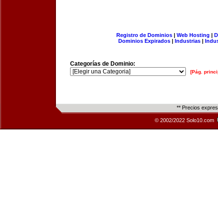
Registro de Dominios
|
Web Hosting
|
D
Dominios Expirados
|
Industrias
|
Indu
Categorías de Dominio:
[Pág. princi
** Precios expre
© 2002/2022 Solo10.com