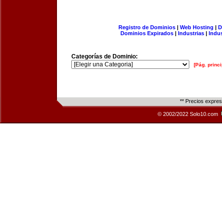
Registro de Dominios
|
Web Hosting
|
D
Dominios Expirados
|
Industrias
|
Indu
Categorías de Dominio:
[Pág. princi
** Precios expre
© 2002/2022 Solo10.com