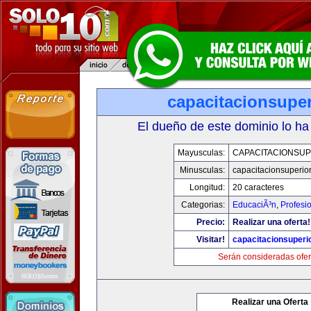
capacitacionsupe
El dueño de este dominio lo ha
Mayusculas:
CAPACITACIONSU
Minusculas:
capacitacionsuperio
Longitud:
20 caracteres
Categorias:
EducaciÃ³n
,
Profesi
Precio:
Realizar una oferta!
Visitar!
capacitacionsuperi
Serán consideradas ofer
Realizar una Oferta