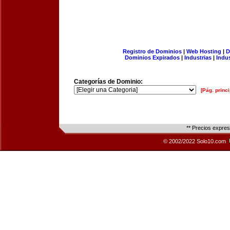
Registro de Dominios
|
Web Hosting
|
D
Dominios Expirados
|
Industrias
|
Indu
Categorías de Dominio:
[Pág. princi
** Precios expre
© 2002/2022 Solo10.com