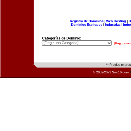
Registro de Dominios
|
Web Hosting
|
D
Dominios Expirados
|
Industrias
|
Indu
Categorías de Dominio:
[Pág. princi
** Precios expre
© 2002/2022 Solo10.com