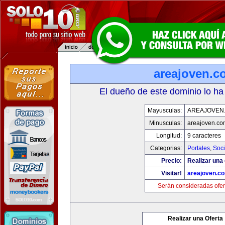
areajoven.c
El dueño de este dominio lo ha
Mayusculas:
AREAJOVEN
Minusculas:
areajoven.co
Longitud:
9 caracteres
Categorias:
Portales
,
Soc
Precio:
Realizar una 
Visitar!
areajoven.c
Serán consideradas ofer
Realizar una Oferta