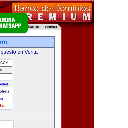
om
 puesto en Venta
.COM
m
iedad
oferta!
om
tas