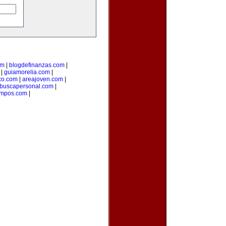
om
|
blogdefinanzas.com
|
|
guiamorelia.com
|
co.com
|
areajoven.com
|
buscapersonal.com
|
mpos.com
|