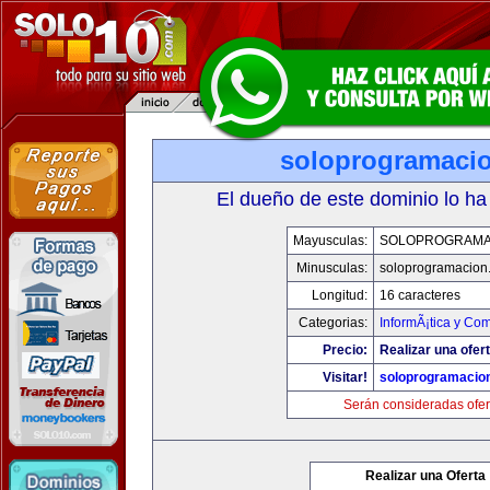
soloprogramaci
El dueño de este dominio lo ha
Mayusculas:
SOLOPROGRAMA
Minusculas:
soloprogramacion
Longitud:
16 caracteres
Categorias:
InformÃ¡tica y Co
Precio:
Realizar una ofert
Visitar!
soloprogramacio
Serán consideradas ofer
Realizar una Oferta