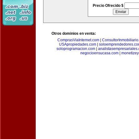
Precio Ofrecido $
Otros dominios en venta:
ComprasViaInternet.com
|
ConsultorInmobiliari
USApropiedades.com
|
soloemprendedores.c
soloprogramacion.com
|
analistasempresariales
negocioensucasa.com
|
monetize