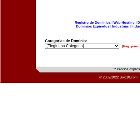
Registro de Dominios
|
Web Hosting
|
D
Dominios Expirados
|
Industrias
|
Indu
Categorías de Dominio:
[Pág. princi
** Precios expre
© 2002/2022 Solo10.com