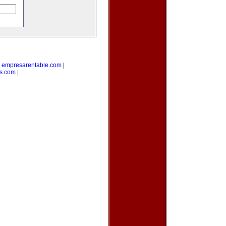
|
empresarentable.com
|
s.com
|