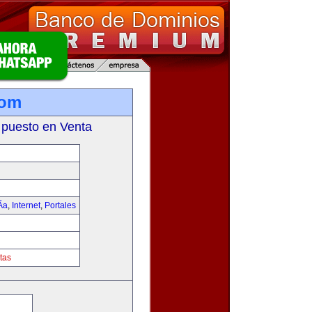
com
 puesto en Venta
­a
,
Internet
,
Portales
tas