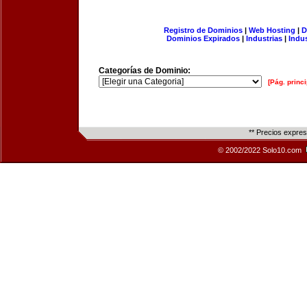
Registro de Dominios
|
Web Hosting
|
D
Dominios Expirados
|
Industrias
|
Indu
Categorías de Dominio:
[Pág. princi
** Precios expre
© 2002/2022 Solo10.com