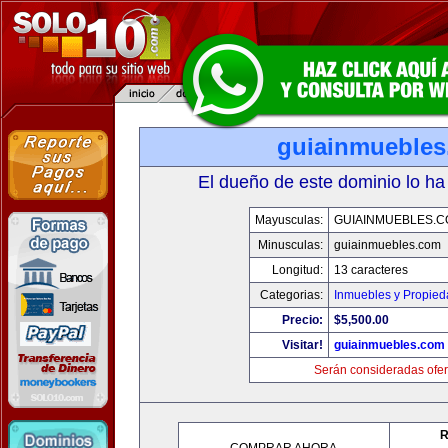
guiainmueble
El dueño de este dominio lo ha
Mayusculas:
GUIAINMUEBLES.
Minusculas:
guiainmuebles.com
Longitud:
13 caracteres
Categorias:
Inmuebles y Propie
Precio:
$5,500.00
Visitar!
guiainmuebles.com
Serán consideradas ofer
R