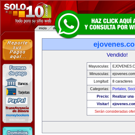
ejovenes.c
Vendido!
Mayusculas:
EJOVENES.
Minusculas:
ejovenes.co
Longitud:
8 caracteres
Categorias:
Portales
,
Soc
Precio:
Realizar una 
Visitar!
ejovenes.co
Serán consideradas ofer