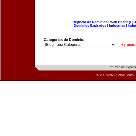
Registro de Dominios
|
Web Hosting
|
D
Dominios Expirados
|
Industrias
|
Indu
Categorías de Dominio:
[Pág. princi
** Precios expre
© 2002/2022 Solo10.com