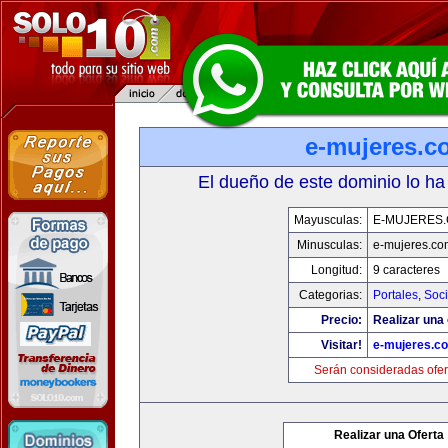
e-mujeres.c
El dueño de este dominio lo ha
Mayusculas:
E-MUJERES
Minusculas:
e-mujeres.co
Longitud:
9 caracteres
Categorias:
Portales
,
Soc
Precio:
Realizar una 
Visitar!
e-mujeres.c
Serán consideradas ofer
Realizar una Oferta