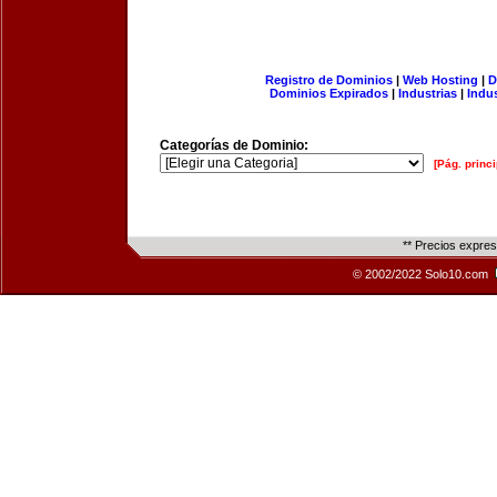
Registro de Dominios
|
Web Hosting
|
D
Dominios Expirados
|
Industrias
|
Indu
Categorías de Dominio:
[Pág. princi
** Precios expre
© 2002/2022 Solo10.com