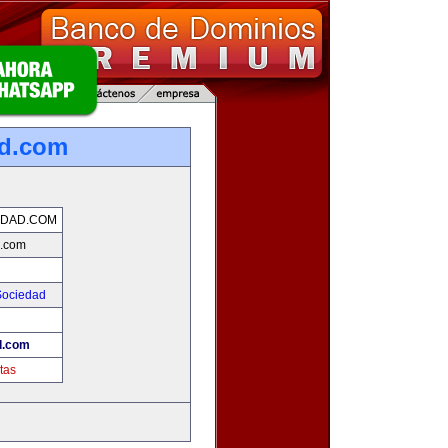
ad.com
IDAD.COM
d.com
Sociedad
d.com
tas