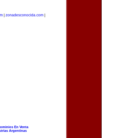
om
|
zonadesconocida.com
|
ominios En Venta
strias Argentinas