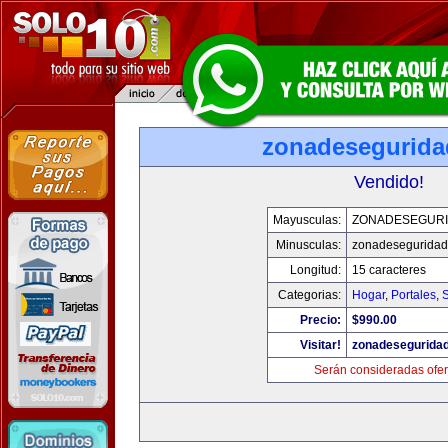
zonadesegurid
Vendido!
Mayusculas:
ZONADESEGUR
Minusculas:
zonadesegurida
Longitud:
15 caracteres
Categorias:
Hogar
,
Portales
,
Precio:
$990.00
Visitar!
zonadesegurida
Serán consideradas ofer