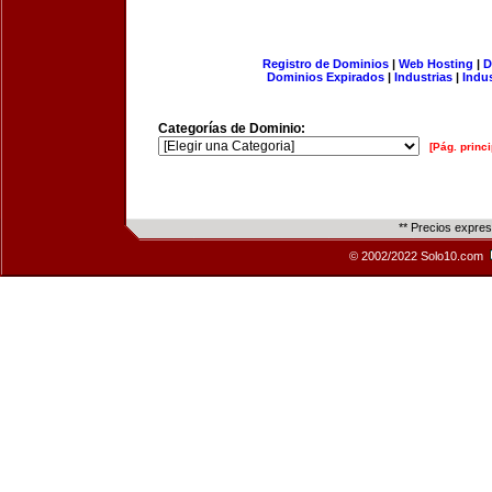
Registro de Dominios
|
Web Hosting
|
D
Dominios Expirados
|
Industrias
|
Indu
Categorías de Dominio:
[Pág. princi
** Precios expre
© 2002/2022 Solo10.com