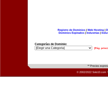
Registro de Dominios
|
Web Hosting
|
D
Dominios Expirados
|
Industrias
|
Indu
Categorías de Dominio:
[Pág. princi
** Precios expre
© 2002/2022 Solo10.com