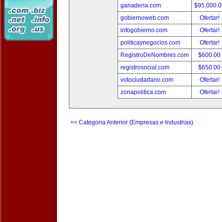
ganaderia.com
$95,000.
gobiernoweb.com
Ofertar!
infogobierno.com
Ofertar!
politicaynegocios.com
Ofertar!
RegistroDeNombres.com
$600.00
registrosocial.com
$650.00
votociudadano.com
Ofertar!
zonapolitica.com
Ofertar!
<< Categoria Anterior (Empresas e Industrias)