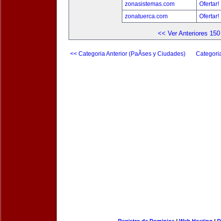
zonasistemas.com
Ofertar!
zonatuerca.com
Ofertar!
<< Ver Anteriores 150
<< Categoria Anterior (PaÃ­ses y Ciudades)
Categori