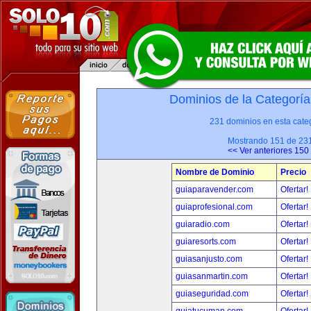
Dominios de la Categoría
231 dominios en esta categ
Mostrando 151 de 23
<< Ver anteriores 150
Nombre de Dominio
Precio
guiaparavender.com
Ofertar!
guiaprofesional.com
Ofertar!
guiaradio.com
Ofertar!
guiaresorts.com
Ofertar!
guiasanjusto.com
Ofertar!
guiasanmartin.com
Ofertar!
guiaseguridad.com
Ofertar!