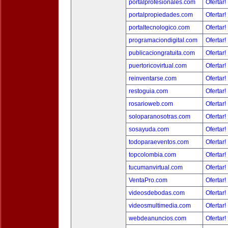
portalprofesionales.com
Ofertar!
portalpropiedades.com
Ofertar!
portaltecnologico.com
Ofertar!
programaciondigital.com
Ofertar!
publicaciongratuita.com
Ofertar!
puertoricovirtual.com
Ofertar!
reinventarse.com
Ofertar!
restoguia.com
Ofertar!
rosarioweb.com
Ofertar!
soloparanosotras.com
Ofertar!
sosayuda.com
Ofertar!
todoparaeventos.com
Ofertar!
topcolombia.com
Ofertar!
tucumanvirtual.com
Ofertar!
VentaPro.com
Ofertar!
videosdebodas.com
Ofertar!
videosmultimedia.com
Ofertar!
webdeanuncios.com
Ofertar!