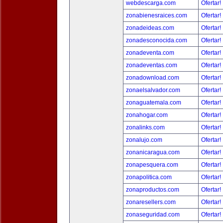
webdescarga.com
Ofertar!
zonabienesraices.com
Ofertar!
zonadeideas.com
Ofertar!
zonadesconocida.com
Ofertar!
zonadeventa.com
Ofertar!
zonadeventas.com
Ofertar!
zonadownload.com
Ofertar!
zonaelsalvador.com
Ofertar!
zonaguatemala.com
Ofertar!
zonahogar.com
Ofertar!
zonalinks.com
Ofertar!
zonalujo.com
Ofertar!
zonanicaragua.com
Ofertar!
zonapesquera.com
Ofertar!
zonapolitica.com
Ofertar!
zonaproductos.com
Ofertar!
zonaresellers.com
Ofertar!
zonaseguridad.com
Ofertar!