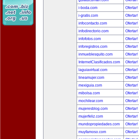
guiatucuman.com
Ofertar!
i-boda.com
Ofertar!
i-gratis.com
Ofertar!
infocontacto.com
Ofertar!
infodirectorio.com
Ofertar!
infofotos.com
Ofertar!
inforegistros.com
Ofertar!
inmueblesquito.com
Ofertar!
InternetClasificados.com
Ofertar!
laguiavirtual.com
Ofertar!
lineamujer.com
Ofertar!
mexiguia.com
Ofertar!
mibolsa.com
Ofertar!
mochilear.com
Ofertar!
mujeresblog.com
Ofertar!
mujerfeliz.com
Ofertar!
mundopropiedades.com
Ofertar!
muyfamoso.com
Ofertar!